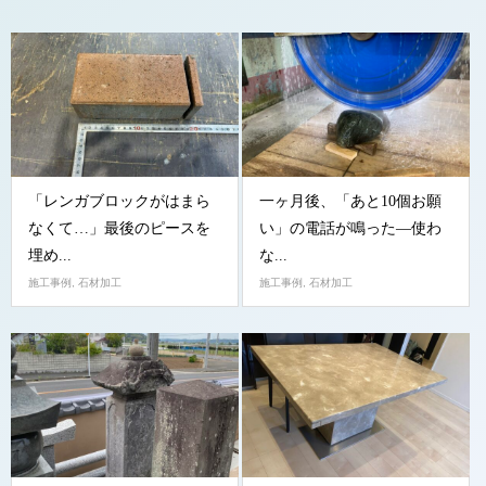
「レンガブロックがはまら
一ヶ月後、「あと10個お願
なくて…」最後のピースを
い」の電話が鳴った—使わ
埋め...
な...
施工事例
,
石材加工
施工事例
,
石材加工