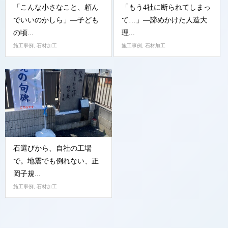
「こんな小さなこと、頼ん
「もう4社に断られてしまっ
でいいのかしら」—子ども
て…」—諦めかけた人造大
の頃...
理...
施工事例
,
石材加工
施工事例
,
石材加工
石選びから、自社の工場
で。地震でも倒れない、正
岡子規...
施工事例
,
石材加工