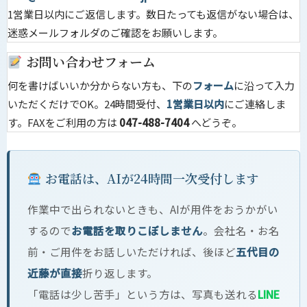
1営業日以内にご返信します。数日たっても返信がない場合は、
迷惑メールフォルダのご確認をお願いします。
お問い合わせフォーム
何を書けばいいか分からない方も、下の
フォーム
に沿って入力
いただくだけでOK。24時間受付、
1営業日以内
にご連絡しま
す。FAXをご利用の方は
047-488-7404
へどうぞ。
お電話は、AIが24時間一次受付します
作業中で出られないときも、AIが用件をおうかがい
するので
お電話を取りこぼしません
。会社名・お名
前・ご用件をお話しいただければ、後ほど
五代目の
近藤が直接
折り返します。
「電話は少し苦手」という方は、写真も送れる
LINE