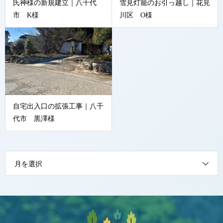
氏神様の新規建立｜八千代
雪見灯籠のお引っ越し｜花見
市 K様
川区 O様
自宅出入口の拡張工事｜八千
代市 黒澤様
月を選択