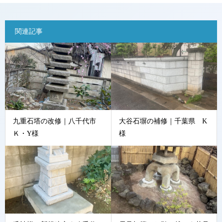
関連記事
九重石塔の改修｜八千代市
大谷石塀の補修｜千葉県 K
Ｋ・Y様
様