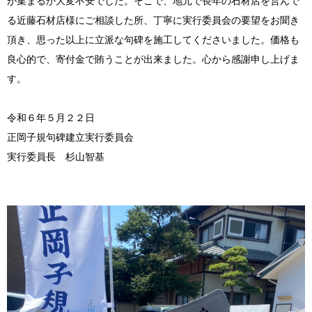
が集まるか大変不安でした。そこで、地元で長年の石材店を営んで
る近藤石材店様にご相談した所、丁寧に実行委員会の要望をお聞き
頂き、思った以上に立派な句碑を施工してくださいました。価格も
良心的で、寄付金で賄うことが出来ました。心から感謝申し上げま
す。
令和６年５月２２日
正岡子規句碑建立実行委員会
実行委員長 杉山智基