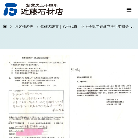
お客様の声
歌碑の設置｜八千代市 正岡子規句碑建立実行委員会様 実行委員長杉山智基様