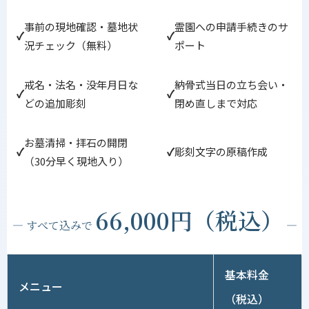
事前の現地確認・墓地状
霊園への申請手続きのサ
況チェック（無料）
ポート
戒名・法名・没年月日な
納骨式当日の立ち会い・
どの追加彫刻
閉め直しまで対応
お墓清掃・拝石の開閉
彫刻文字の原稿作成
（30分早く現地入り）
66,000円（税込）
— すべて込みで
—
基本料金
メニュー
（税込）