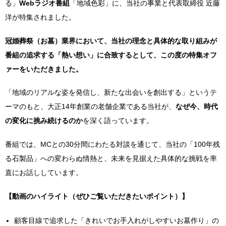
る」
Webラジオ番組
「地域色彩」に、当社の事業と代表取締役 近藤
洋が特集されました。
冠婚葬祭（お墓）業界において、当社の理念と具体的な取り組みが
番組の追求する「熱い想い」に合致するとして、この度の特集オフ
ァーをいただきました。
「地域のリアルな姿を発信し、新たな出会いを創出する」というテ
ーマのもと、大正14年創業の老舗企業である当社が、
なぜ今、時代
の変化に挑み続けるのか
を深く語っています。
番組では、MCとの30分間にわたる対談を通じて、当社の「100年残
る石製品」への変わらぬ情熱と、未来を見据えた具体的な挑戦を率
直にお話ししています。
【動画のハイライト（ぜひご覧いただきたいポイント）】
顧客目線で追求した「きれいでお手入れがしやすいお墓作り」の