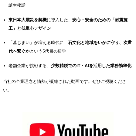
誕生秘話
東日本大震災を契機
に導入した、
安心・安全のための「耐震施
工」と低重心デザイン
「墓じまい」が増える時代に、
石文化と地域をいかに守り、次世
代へ繋ぐか
という5代目の哲学
老舗企業が挑戦する、
少数精鋭でのIT・AIを活用した業務効率化
当社の企業理念と情熱が凝縮された動画です。ぜひご視聴くださ
い。