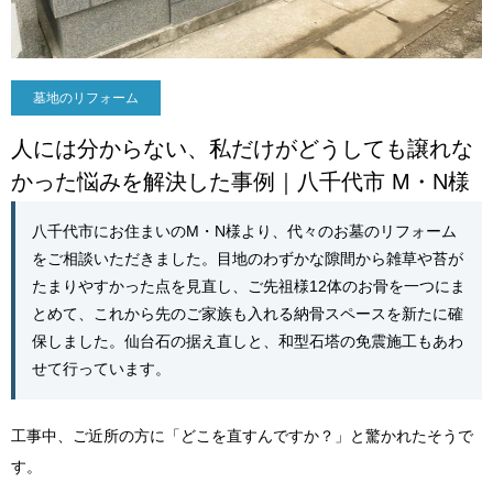
墓地のリフォーム
人には分からない、私だけがどうしても譲れな
かった悩みを解決した事例｜八千代市 M・N様
八千代市にお住まいのM・N様より、代々のお墓のリフォーム
をご相談いただきました。目地のわずかな隙間から雑草や苔が
たまりやすかった点を見直し、ご先祖様12体のお骨を一つにま
とめて、これから先のご家族も入れる納骨スペースを新たに確
保しました。仙台石の据え直しと、和型石塔の免震施工もあわ
せて行っています。
工事中、ご近所の方に「どこを直すんですか？」と驚かれたそうで
す。