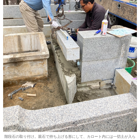
階段石の取り付け。親石で持ち上げる形にして、カロート内には一切土が入ら